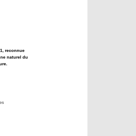
01, reconnue
ine naturel du
ure.
ées