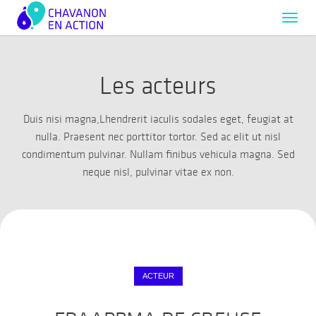
Toggl
navig
Les acteurs
Duis nisi magna,Lhendrerit iaculis sodales eget, feugiat at
nulla. Praesent nec porttitor tortor. Sed ac elit ut nisl
condimentum pulvinar. Nullam finibus vehicula magna. Sed
neque nisl, pulvinar vitae ex non.
ACTEUR