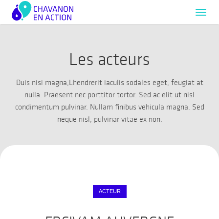
Toggl
navig
Les acteurs
Duis nisi magna,Lhendrerit iaculis sodales eget, feugiat at
nulla. Praesent nec porttitor tortor. Sed ac elit ut nisl
condimentum pulvinar. Nullam finibus vehicula magna. Sed
neque nisl, pulvinar vitae ex non.
ACTEUR