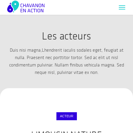
Toggl
navig
Les acteurs
Duis nisi magna,Lhendrerit iaculis sodales eget, feugiat at
nulla. Praesent nec porttitor tortor. Sed ac elit ut nisl
condimentum pulvinar. Nullam finibus vehicula magna. Sed
neque nisl, pulvinar vitae ex non.
ACTEUR