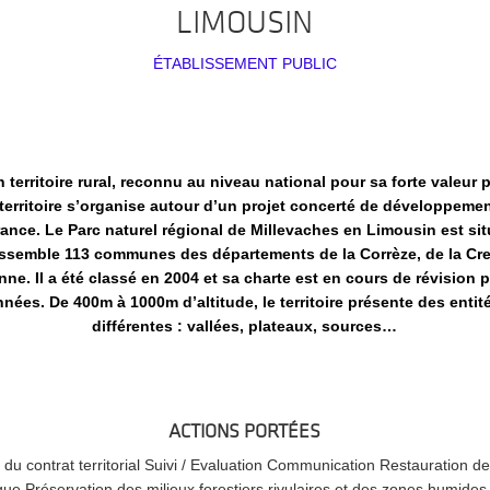
LIMOUSIN
ÉTABLISSEMENT PUBLIC
territoire rural, reconnu au niveau national pour sa forte valeur 
territoire s’organise autour d’un projet concerté de développement
rance. Le Parc naturel régional de Millevaches en Limousin est sit
assemble 113 communes des départements de la Corrèze, de la Cre
ne. Il a été classé en 2004 et sa charte est en cours de révision 
nées. De 400m à 1000m d’altitude, le territoire présente des enti
différentes : vallées, plateaux, sources…
ACTIONS PORTÉES
 du contrat territorial Suivi / Evaluation Communication Restauration de 
que Préservation des milieux forestiers rivulaires et des zones humides