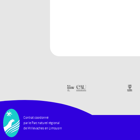
Contrat coordonné
par le Parc naturel régional
de Millevaches en Limousin