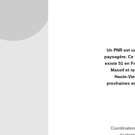
Un PNR est un 
paysagère. Ce 
existe 51 en F
Massif et r
Haute-Vien
prochaines an
Coordination
écologi