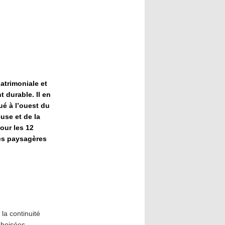
patrimoniale et
 durable. Il en
ué à l’ouest du
use et de la
pour les 12
tés paysagères
la continuité
 boisées