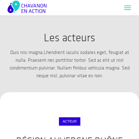
Toggl
navig
Les acteurs
Duis nisi magna,Lhendrerit iaculis sodales eget, feugiat at
nulla. Praesent nec porttitor tortor. Sed ac elit ut nisl
condimentum pulvinar. Nullam finibus vehicula magna. Sed
neque nisl, pulvinar vitae ex non.
ACTEUR