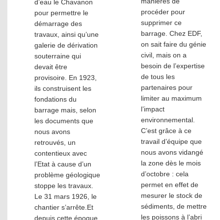
manières de
d’eau le Chavanon
procéder pour
pour permettre le
supprimer ce
démarrage des
barrage. Chez EDF,
travaux, ainsi qu’une
on sait faire du génie
galerie de dérivation
civil, mais on a
souterraine qui
besoin de l’expertise
devait être
de tous les
provisoire. En 1923,
partenaires pour
ils construisent les
limiter au maximum
fondations du
l’impact
barrage mais, selon
environnemental.
les documents que
C’est grâce à ce
nous avons
travail d’équipe que
retrouvés, un
nous avons vidangé
contentieux avec
la zone dès le mois
l’Etat à cause d’un
d’octobre : cela
problème géologique
permet en effet de
stoppe les travaux.
mesurer le stock de
Le 31 mars 1926, le
sédiments, de mettre
chantier s’arrête.Et
les poissons à l’abri
depuis cette époque,